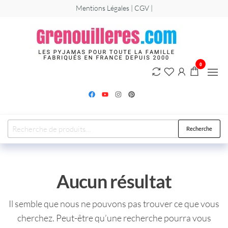
Mentions Légales | CGV |
Greno
Les
grenouillère
et
combinaiso
pyjamas pou
0
hommes,
femmes et
enfants.
Recherche
Aucun résultat
Il semble que nous ne pouvons pas trouver ce que vous
cherchez. Peut-être qu’une recherche pourra vous