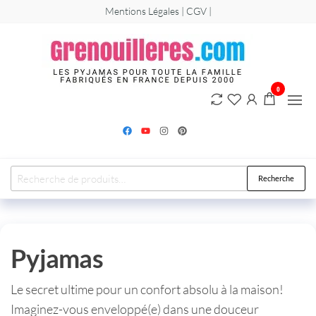
Mentions Légales | CGV |
Greno
Les
grenouillère
et
combinaiso
pyjamas pou
0
hommes,
femmes et
enfants.
Recherche
Pyjamas
Le secret ultime pour un confort absolu à la maison!
Imaginez-vous enveloppé(e) dans une douceur