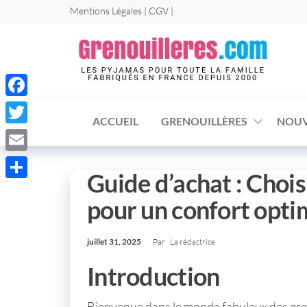
Mentions Légales | CGV |
Gr
Les
greno
et
comb
pyja
homm
femm
F
enfan
ACCUEIL
GRENOUILLÈRES
NOUV
a
T
c
w
E
e
Guide d’achat : Chois
i
m
P
b
t
pour un confort opti
a
a
o
t
i
r
o
e
juillet 31, 2025
Par
La rédactrice
l
t
k
r
Introduction
a
g
Bienvenue dans le monde fabuleux des
gre