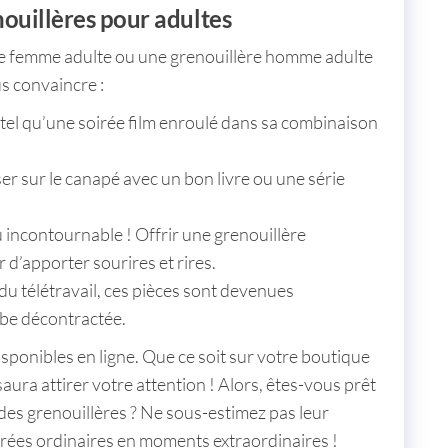
nouillères pour adultes
re femme adulte
ou une
grenouillère homme adulte
s convaincre :
tel qu’une soirée film enroulé dans sa
combinaison
er sur le canapé avec un bon livre ou une série
 incontournable ! Offrir une
grenouillère
er d’apporter sourires et rires.
du télétravail, ces pièces sont devenues
be décontractée.
isponibles en ligne. Que ce soit sur votre boutique
saura attirer votre attention ! Alors, êtes-vous prêt
t des grenouillères ? Ne sous-estimez pas leur
irées ordinaires en moments extraordinaires !