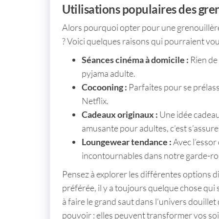
Utilisations populaires des gre
Alors pourquoi opter pour une
grenouillè
? Voici quelques raisons qui pourraient vou
Séances cinéma à domicile :
Rien de 
pyjama adulte
.
Cocooning :
Parfaites pour se prélass
Netflix.
Cadeaux originaux :
Une idée cadeau
amusante pour adultes
, c’est s’assur
Loungewear tendance :
Avec l’essor 
incontournables dans notre garde-ro
Pensez à explorer les différentes options d
préférée, il y a toujours quelque chose qui 
à faire le grand saut dans l’univers douille
pouvoir : elles peuvent transformer vos so