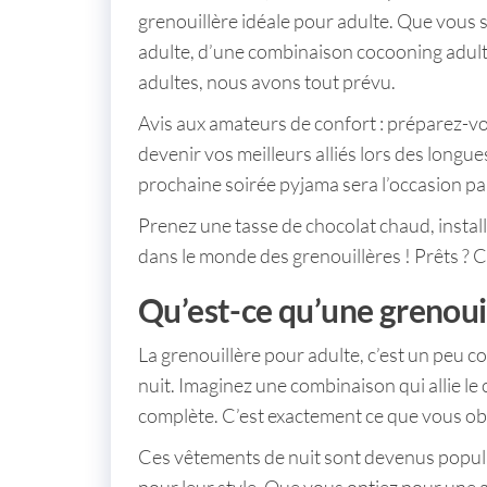
grenouillère idéale pour adulte
. Que vous 
adulte
, d’une
combinaison cocooning adul
adultes
, nous avons tout prévu.
Avis aux amateurs de confort : préparez-
devenir vos meilleurs alliés lors des longues
prochaine soirée pyjama sera l’occasion pa
Prenez une tasse de chocolat chaud, inst
dans le monde des grenouillères ! Prêts ? C’
Qu’est-ce qu’une grenouil
La
grenouillère pour adulte
, c’est un peu
nuit. Imaginez une combinaison qui allie le 
complète. C’est exactement ce que vous o
Ces vêtements de nuit sont devenus popula
pour leur style. Que vous optiez pour une