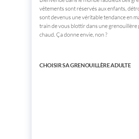
e
vêtements sont réservés aux enfants, dét
r
sont devenus une véritable tendance en mat
train de vous blottir dans une
grenouillère 
chaud. Ça donne envie, non ?
CHOISIR SA GRENOUILLÈRE ADULTE