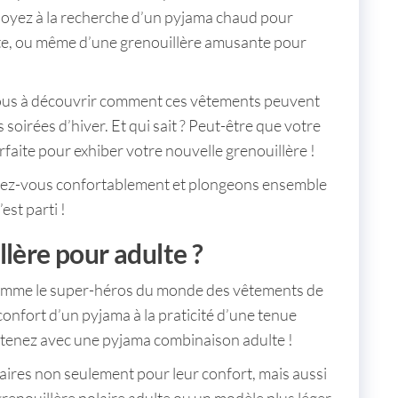
soyez à la recherche d’un
pyjama chaud pour
te
, ou même d’une
grenouillère amusante pour
vous à découvrir comment ces vêtements peuvent
 soirées d’hiver. Et qui sait ? Peut-être que votre
rfaite pour exhiber votre nouvelle
grenouillère !
allez-vous confortablement et plongeons ensemble
est parti !
lère pour adulte ?
 comme le super-héros du monde des vêtements de
confort d’un pyjama à la praticité d’une tenue
btenez avec une
pyjama combinaison adulte
!
ires non seulement pour leur confort, mais aussi
grenouillère polaire adulte
ou un modèle plus léger,