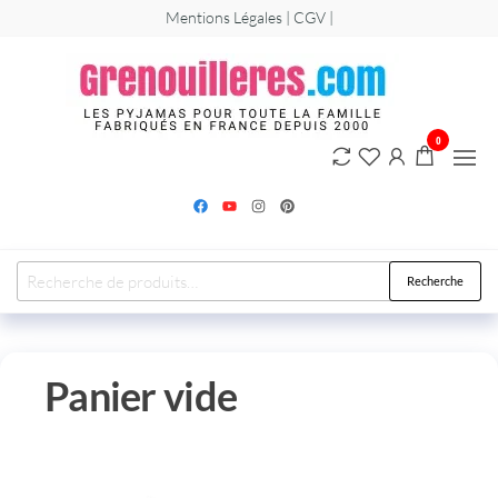
Mentions Légales | CGV |
Greno
Les
grenouillère
et
combinaiso
pyjamas pou
0
hommes,
femmes et
enfants.
Recherche
Panier vide