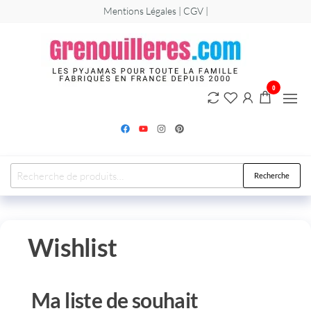
Mentions Légales | CGV |
Greno
Les
grenouillère
et
combinaiso
pyjamas pou
0
hommes,
femmes et
enfants.
Recherche
Wishlist
Ma liste de souhait