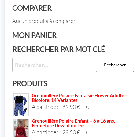
o
r
COMPARER
o
k
Aucun produits à comparer
MON PANIER
RECHERCHER PAR MOT CLÉ
PRODUITS
Grenouillère Polaire Fantaisie Flower Adulte –
Bicolore, 14 Variantes
A partir de :
169,90
€
TTC
Grenouillère Polaire Enfant – 6 à 16 ans,
Fermeture Devant ou Dos
A partir de :
129,50
€
TTC