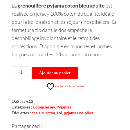
La
grenouillère pyjama coton bleu adulte
est
réalisée en jersey 100% coton de qualité, idéale
pour la belle saison et les séjours hospitaliers. Sa
fermeture zip dans le dos empêche le
déshabillage involontaire et le retrait des
protections. Disponible en manches et jambes
longues ou courtes. 14 variantes au choix.
Ajouter au panier
Ajouter à la liste d’envies
UGS :
ga-c12
Catégories :
Coton/Jersey
,
Pyjamas
Étiquettes :
chaleur
,
coton
,
été
,
pyjama une-pièce
Partager ceci :