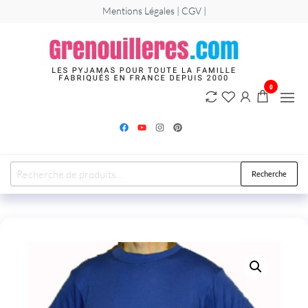
Mentions Légales | CGV |
Greno
Les
grenouillère
et
combinaiso
pyjamas pou
0
hommes,
femmes et
enfants.
Recherche