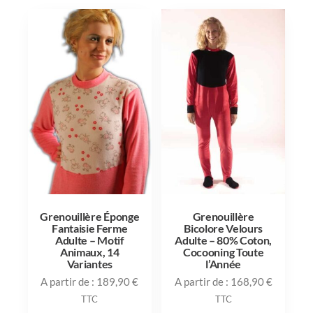
Grenouillère Éponge
Grenouillère
Fantaisie Ferme
Bicolore Velours
Adulte – Motif
Adulte – 80% Coton,
Animaux, 14
Cocooning Toute
Variantes
l’Année
A partir de :
189,90
€
A partir de :
168,90
€
TTC
TTC