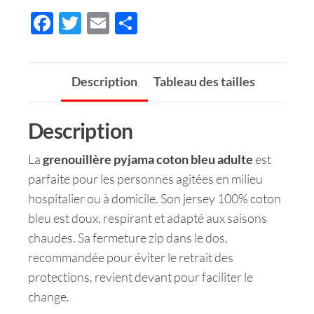
F
T
E
P
ac
wi
m
ar
e
tt
ail
ta
Description
Tableau des tailles
b
er
ge
o
r
Description
o
k
La
grenouillère pyjama coton bleu adulte
est
parfaite pour les personnes agitées en milieu
hospitalier ou à domicile. Son jersey 100% coton
bleu est doux, respirant et adapté aux saisons
chaudes. Sa fermeture zip dans le dos,
recommandée pour éviter le retrait des
protections, revient devant pour faciliter le
change.