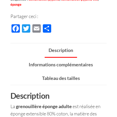
éponge
Partager ceci :
F
T
E
P
ac
wi
m
ar
e
tt
ail
ta
Description
b
er
ge
o
r
Informations complémentaires
o
k
Tableau des tailles
Description
La
grenouillère éponge adulte
est réalisée en
éponge extensible 80% coton, la matière des