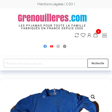
Mentions Légales | CGV |
Greno
Les
grenouillère
et
combinaiso
pyjamas pou
0
hommes,
femmes et
enfants.
Recherche