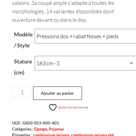
saisons. Sa coupe ample s’adapte à toutes les
morphologies. 14 variantes disponibles dont
ouverture devant ou dans le dos.
Modèle
/ Style
Stature
(cm)
Ajouter au panier
Ajouter à la liste d’envies
UGS :
GA00-E03-000-A01
Catégories :
Eponge
,
Pyjamas
Étiquettes :
combinaison pyjama
,
combinaison pyjama été
,